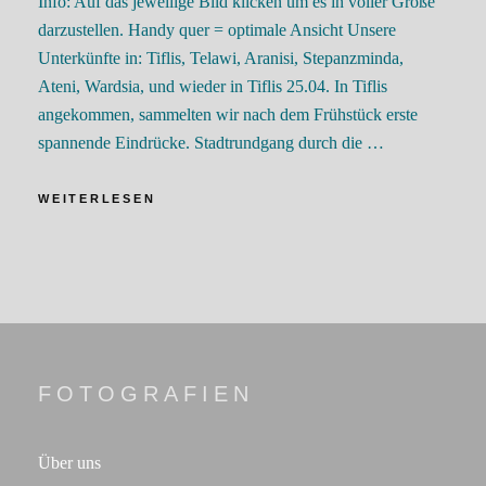
Info: Auf das jeweilige Bild klicken um es in voller Größe
darzustellen. Handy quer = optimale Ansicht Unsere
Unterkünfte in: Tiflis, Telawi, Aranisi, Stepanzminda,
Ateni, Wardsia, und wieder in Tiflis 25.04. In Tiflis
angekommen, sammelten wir nach dem Frühstück erste
spannende Eindrücke. Stadtrundgang durch die …
GEORGIEN_2024
WEITERLESEN
FOTOGRAFIEN
Über uns